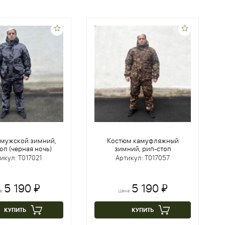
 мужской зимний,
Костюм камуфляжный
оп (черная ночь)
зимний, рип-стоп
икул: Т017021
Артикул: Т017057
5 190 ₽
5 190 ₽
а:
Цена:
КУПИТЬ
КУПИТЬ