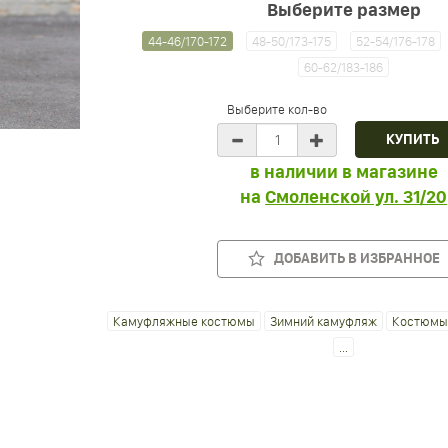
Выберите размер
44-46/170-172
48-50/173-175
52-54/176-178
60-62/183-186
Выберите кол-во
в наличии в магазине
на
Смоленской ул. 31/20
ДОБАВИТЬ В ИЗБРАННОЕ
Камуфляжные костюмы
Зимний камуфляж
Костюмы 
...