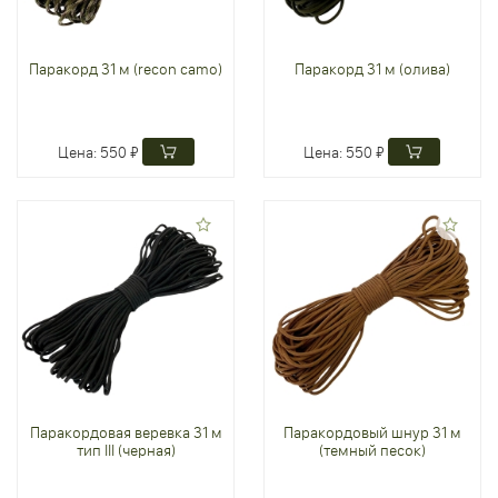
Паракорд 31 м (recon camo)
Паракорд 31 м (олива)
Цена:
550 ₽
Цена:
550 ₽
Паракордовая веревка 31 м
Паракордовый шнур 31 м
тип III (черная)
(темный песок)