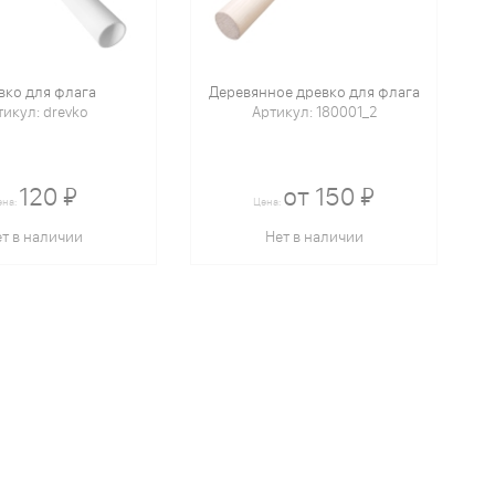
вко для флага
Деревянное древко для флага
тикул: drevko
Артикул: 180001_2
120 ₽
от 150 ₽
ена:
Цена:
т в наличии
Нет в наличии