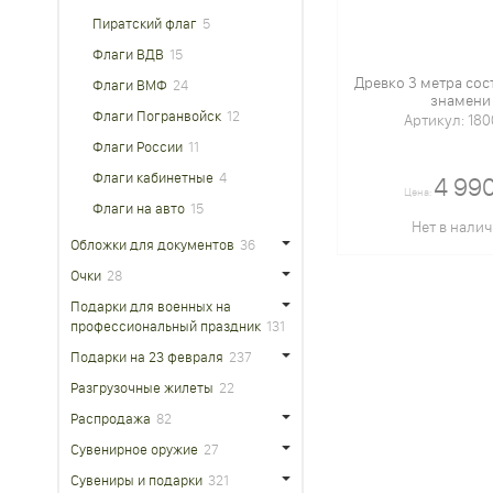
Пиратский флаг
5
Флаги ВДВ
15
Древко 3 метра сос
Флаги ВМФ
24
знамени
Флаги Погранвойск
12
Артикул: 18
Флаги России
11
Флаги кабинетные
4
4 990
Цена:
Флаги на авто
15
Нет в нали
Обложки для документов
36
Очки
28
Подарки для военных на
профессиональный праздник
131
Подарки на 23 февраля
237
Разгрузочные жилеты
22
Распродажа
82
Сувенирное оружие
27
Сувениры и подарки
321