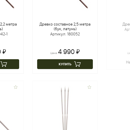
2,2 метра
Древко составное 2,5 метра
Дре
ь)
(бук, латунь)
Ар
42-1
Артикул: 180052
 ₽
4 990 ₽
Цена:
Ц
Не
КУПИТЬ