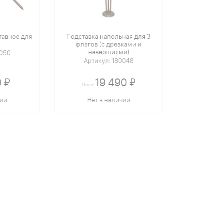
тавное для
Подставка напольная для 3
флагов (с древками и
навершиями)
0050
Артикул: 180048
 ₽
19 490 ₽
Цена:
чии
Нет в наличии