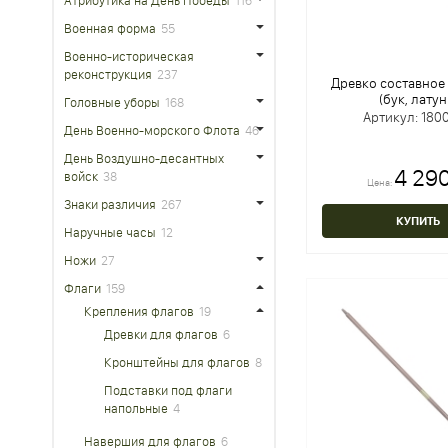
Атрибутика на День Победы
116
Военная форма
55
Военно-историческая
реконструкция
237
Древко составное 
(бук, латун
Головные уборы
168
Артикул: 1800
День Военно-морского Флота
46
День Воздушно-десантных
4 290
войск
38
Цена:
Знаки различия
267
КУПИТЬ
Наручные часы
12
Ножи
27
Флаги
159
Крепления флагов
19
Древки для флагов
6
Кронштейны для флагов
8
Подставки под флаги
напольные
4
Навершия для флагов
6