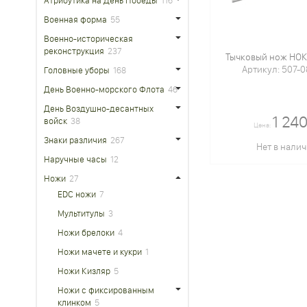
Атрибутика на День Победы
116
Военная форма
55
Военно-историческая
реконструкция
237
Тычковый нож НОК
Артикул: 507-
Головные уборы
168
День Военно-морского Флота
46
День Воздушно-десантных
1 240
войск
38
Цена:
Знаки различия
267
Нет в нали
Наручные часы
12
Ножи
27
EDC ножи
7
Мультитулы
3
Ножи брелоки
4
Ножи мачете и кукри
1
Ножи Кизляр
5
Ножи с фиксированным
клинком
5