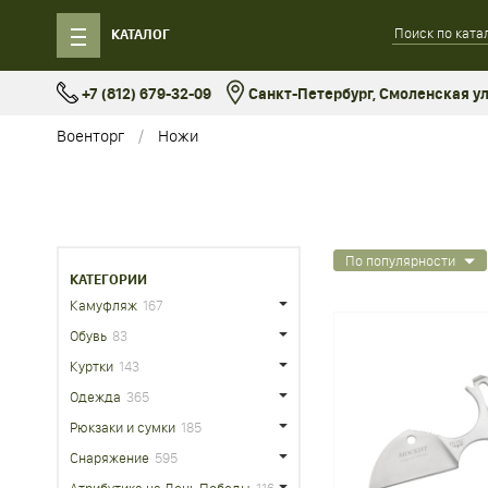
КАТАЛОГ
+7 (812) 679-32-09
Санкт-Петербург, Смоленская ул.
Военторг
Ножи
По популярности
КАТЕГОРИИ
Камуфляж
167
Обувь
83
Куртки
143
Одежда
365
Рюкзаки и сумки
185
Снаряжение
595