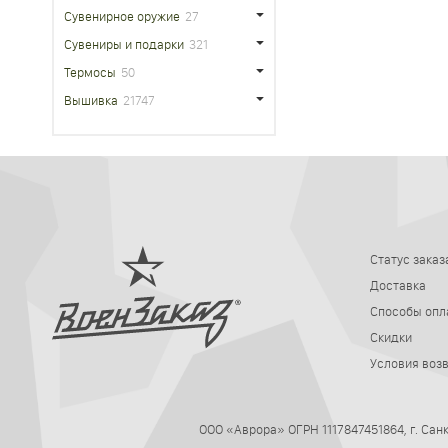
Сувенирное оружие
27
Сувениры и подарки
321
Термосы
50
Вышивка
21747
Статус заказ
Доставка
Способы опл
Скидки
Условия воз
ООО «Аврора» ОГРН 1117847451864, г. Са