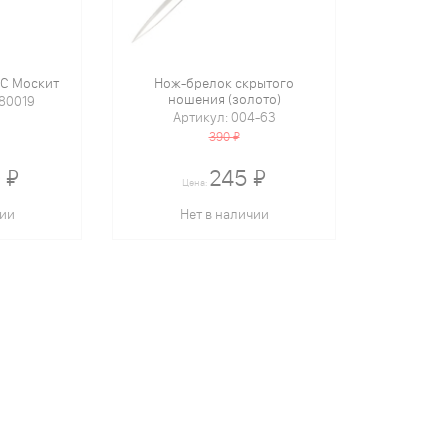
С Москит
Нож-брелок скрытого
ношения (золото)
080019
Артикул: 004-63
390 ₽
 ₽
245 ₽
Цена:
чии
Нет в наличии