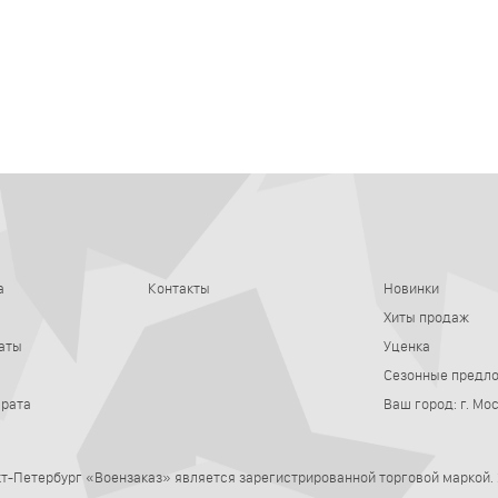
а
Контакты
Новинки
Хиты продаж
аты
Уценка
Сезонные предл
врата
Ваш город:
г. Мо
нкт-Петербург
«Воензаказ» является зарегистрированной торговой маркой.