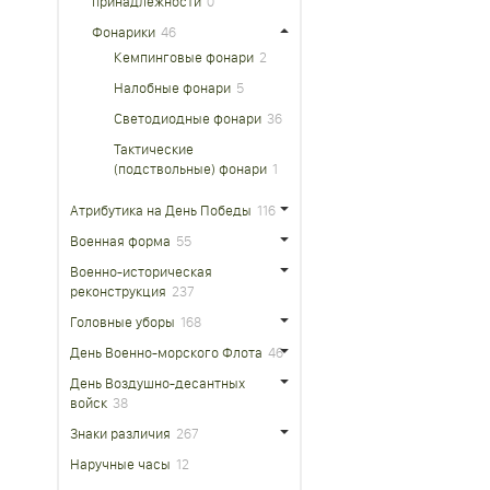
принадлежности
0
Фонарики
46
Кемпинговые фонари
2
Налобные фонари
5
Светодиодные фонари
36
Тактические
(подствольные) фонари
1
Атрибутика на День Победы
116
Военная форма
55
Военно-историческая
реконструкция
237
Головные уборы
168
День Военно-морского Флота
46
День Воздушно-десантных
войск
38
Знаки различия
267
Наручные часы
12