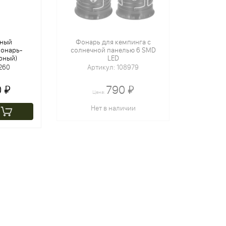
рный
Фонарь для кемпинга с
онарь-
солнечной панелью 6 SMD
рный)
LED
260
Артикул: 108979
 ₽
790 ₽
Цена:
Нет в наличии