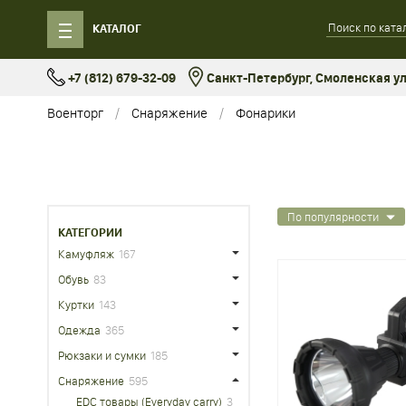
КАТАЛОГ
+7 (812) 679-32-09
Санкт-Петербург, Смоленская ул.
Военторг
Снаряжение
Фонарики
По популярности
КАТЕГОРИИ
Камуфляж
167
Обувь
83
Куртки
143
Одежда
365
Рюкзаки и сумки
185
Снаряжение
595
EDC товары (Everyday carry)
3