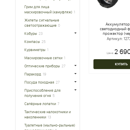
Грим для лица
маскировочный (камуфляж)
1
Жилеты сигнальные
Аккумулято
светоотражающие
0
светодиодный ф
прожектор (че
Кобуры
23
Артикул: 127
Компасы
25
2 690
Курвиметры
1
Цена:
Маскировочные сетки
1
КУПИТЬ
Оптические приборы
27
Паракорд
19
Посуда походная
27
Приспособления для
получения огня
5
Сапёрные лопатки
7
Тактические налокотники и
наколенники
13
Туалетные (мыльно-рыльные)