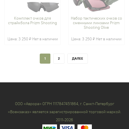
Комплект очков для
Набор тактических очков со
страйкбола Prizm Shooting
сменными линзами Prizm
Shooting Olive
Цена:
3 250 ₽
Нет в наличии
Цена:
3 250 ₽
Нет в наличии
1
2
ДАЛЕЕ
ООО «Аврора» ОГРН 1117847451864, г. Санкт-Петербург
«Воензаказ» является зарегистрированной торговой маркой.
2011-2026