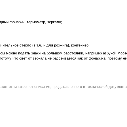
одный фонарик, термометр, зеркало;
чительное стекло (в т.ч. и для розжига), контейнер.
ом можно подать знаки на большом расстоянии, например азбукой Морзе
отому что свет от зеркала не рассеивается как от фонарика, поэтому ег
ожет отличаться от описания, представленного в технической документа