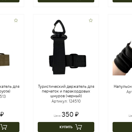
атель для
Туристический держатель для
Напульсн
oyote)
перчаток и паракордовых
Ар
шнуров (черный)
513
Артикул: 124510
 ₽
350 ₽
Цена:
Це
КУПИТЬ