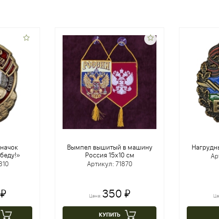
начок
Вымпел вышитый в машину
Нагрудны
беду!»
Россия 15х10 см
Ар
810
Артикул: 71870
 ₽
350 ₽
Цена:
Це
КУПИТЬ