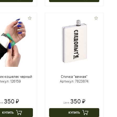
ик-кошелек черный
Спичка "вечная"
тикул: 126159
Артикул: 7823874
350 ₽
350 ₽
на:
Цена:
КУПИТЬ
КУПИТЬ