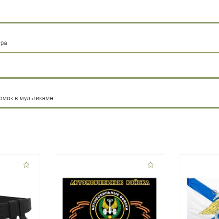
ра.
комок в мультикаме