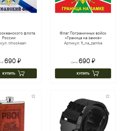
оокеанского флота
Флаг Пограничных войск
России
«Граница на замке»
кул: tihookean
Артикул: fl_na_zamke
690 ₽
690 ₽
на:
Цена:
КУПИТЬ
КУПИТЬ