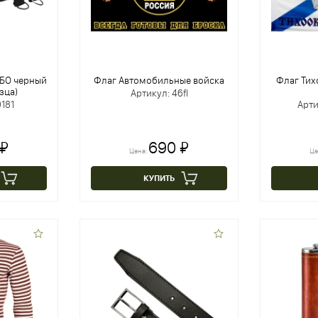
БО черный
Флаг Автомобильные войска
Флаг Тих
зца)
Артикул: 46fl
181
Арти
 ₽
690 ₽
Цена:
Це
КУПИТЬ