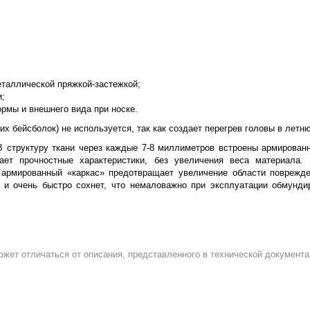
еталлической пряжкой-застежкой;
и;
ормы и внешнего вида при носке.
их бейсболок) не используется, так как создает перегрев головы в летн
 В структуру ткани через каждые 7-8 миллиметров встроены армирован
ает прочностные характеристики, без увеличения веса материала.
) армированный «каркас» предотвращает увеличение области поврежд
о и очень быстро сохнет, что немаловажно при эксплуатации обмунди
ожет отличаться от описания, представленного в технической документа