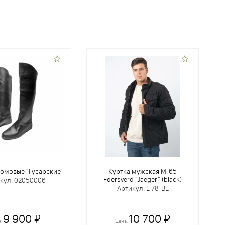
омовые "Гусарские"
Куртка мужская M-65
Foersverd "Jaeger" (black)
кул: 02050006
Артикул: L-78-BL
9 900 ₽
10 700 ₽
а:
Цена: