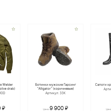
я Welder
Ботинки мужские Гарсинг
Сапоги хр
olive drab)
"Alligator" (коричневые)
Арти
01OD
Артикул: 33К
 ₽
9 900 ₽
Цена:
Цен