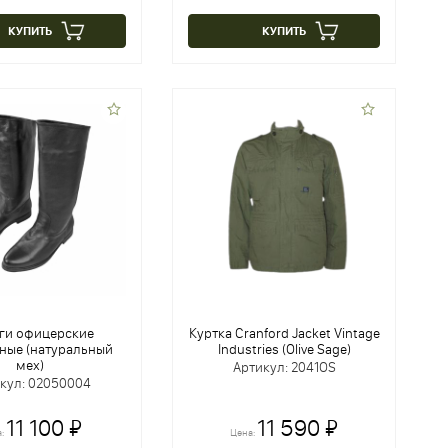
КУПИТЬ
КУПИТЬ
ги офицерские
Куртка Cranford Jacket Vintage
ные (натуральный
Industries (Olive Sage)
мех)
Артикул: 2041OS
кул: 02050004
11 100 ₽
11 590 ₽
а:
Цена: