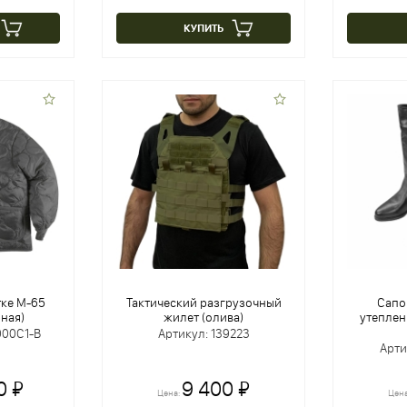
КУПИТЬ
тке M-65
Тактический разгрузочный
Сапо
рная)
жилет (олива)
утеплен
000C1-B
Артикул: 139223
Арти
0 ₽
9 400 ₽
Цена:
Цен