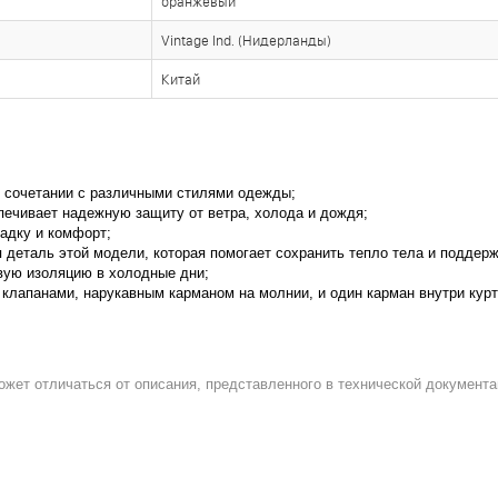
оранжевый
Vintage Ind. (Нидерланды)
Китай
 в сочетании с различными стилями одежды;
печивает надежную защиту от ветра, холода и дождя;
адку и комфорт;
я деталь этой модели, которая помогает сохранить тепло тела и поддерж
вую изоляцию в холодные дни;
клапанами, нарукавным карманом на молнии, и один карман внутри куртк
ожет отличаться от описания, представленного в технической документа