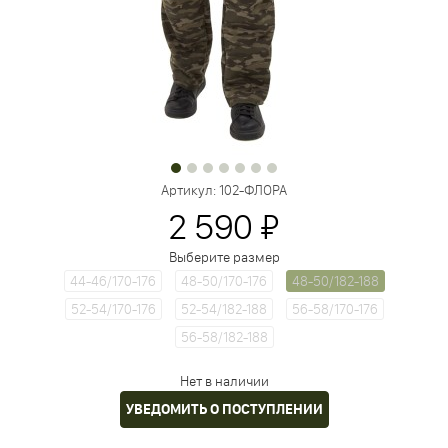
Артикул:
102-ФЛОРА
2 590 ₽
Выберите размер
44-46/170-176
48-50/170-176
48-50/182-188
52-54/170-176
52-54/182-188
56-58/170-176
56-58/182-188
Нет в наличии
УВЕДОМИТЬ О ПОСТУПЛЕНИИ