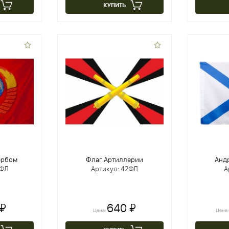
КУПИТЬ
ербом
Флаг Артиллерии
Анд
5ФЛ
Артикул: 42ФЛ
А
 ₽
640 ₽
Цена:
Цена