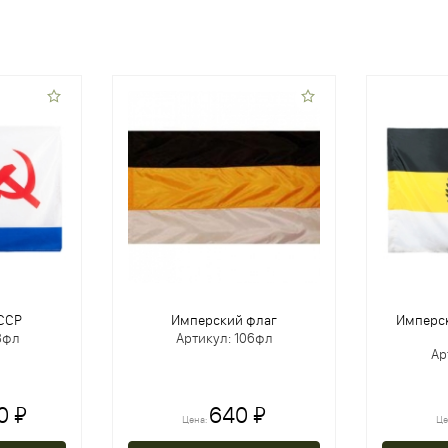
ССР
Имперский флаг
Имперск
8фл
Артикул: 106фл
Ар
0 ₽
640 ₽
Цена:
Це