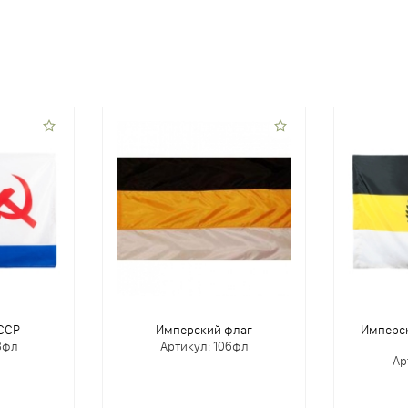
ССР
Имперский флаг
Имперск
8фл
Артикул: 106фл
Ар