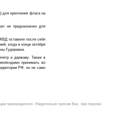
) для крепления флага на
иал не предназначен для
НКВД оставили после себя
ей, когда в конце октября
аны Гудериана.
петр и державу. Также в
необходимо принимать во
ерритории РФ, но не само
ции производителя. Убедительно просим Вас, при покупке