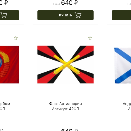
0 ₽
640 ₽
Цена:
Це
КУПИТЬ
ербом
Флаг Артиллерии
Анд
5ФЛ
Артикул: 42ФЛ
А
 ₽
640 ₽