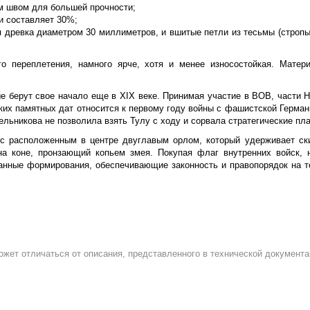
м швом для большей прочности;
и составляет 30%;
я древка диаметром 30 миллиметров, и вшитые петли из тесьмы (стропы
о переплетения, намного ярче, хотя и менее износостойкая. Матер
е берут свое начало еще в XIX веке. Принимая участие в ВОВ, части 
ких памятных дат относится к первому году войны с фашистской Германи
ельникова не позволила взять Тулу с ходу и сорвала стратегические пл
с расположенным в центре двуглавым орлом, который удерживает ски
на коне, пронзающий копьем змея. Покупая флаг внутренних войск, 
нные формирования, обеспечивающие законность и правопорядок на т
ожет отличаться от описания, представленного в технической документа