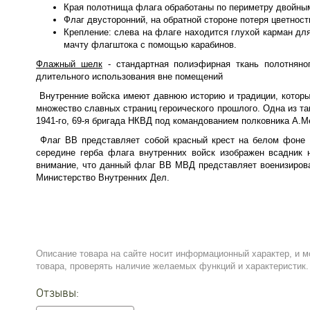
Края полотнища флага обработаны по периметру двойны
Флаг двусторонний, на обратной стороне потеря цветност
Крепление: слева на флаге находится глухой карман дл
мачту флагштока с помощью карабинов.
Флажный шелк
- стандартная полиэфирная ткань полотняног
длительного использования вне помещений
Внутренние войска имеют давнюю историю и традиции, которы
множество славных страниц героического прошлого. Одна из та
1941-го, 69-я бригада НКВД под командованием полковника А.М
Флаг ВВ представляет собой красный крест на белом фоне 
середине герба флага внутренних войск изображен всадник 
внимание, что данный флаг ВВ МВД представляет военизирова
Министерство Внутренних Дел.
Описание товара на сайте носит информационный характер, и м
товара, проверять наличие желаемых функций и характеристик.
Отзывы: