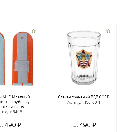
ы МЧС Младший
Стакан граненый ВДВ СССР
нант на рубашку
Артикул: 15010011
итые звезды
тикул: 6406
490 ₽
490 ₽
на:
Цена: