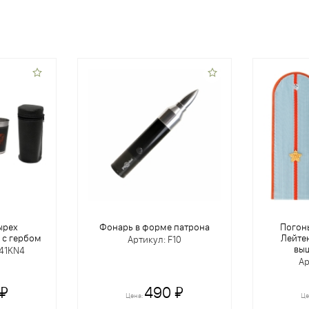
ырех
Фонарь в форме патрона
Погон
 с гербом
Лейте
Артикул: F10
выш
-41KN4
Ар
 ₽
490 ₽
Цена:
Це