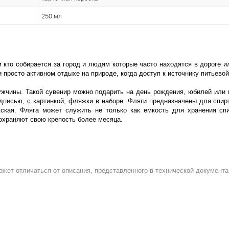
250 мл
 кто собирается за город и людям которые часто находятся в дороге и
 просто активном отдыхе на природе, когда доступ к источнику питьево
жчины. Такой сувенир можно подарить на день рождения, юбилей или н
дписью, с картинкой, фляжки в наборе. Фляги предназначены для спир
ская. Фляга может служить не только как емкость для хранения спир
охраняют свою крепость более месяца.
ожет отличаться от описания, представленного в технической документа