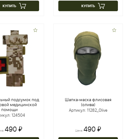
КУПИТЬ
КУПИТЬ
льный подсумок под
Шапка-маска флисовая
ервой медицинской
(олива)
помощи
Артикул: 11282_Olive
икул: 124504
490 ₽
490 ₽
на:
Цена: