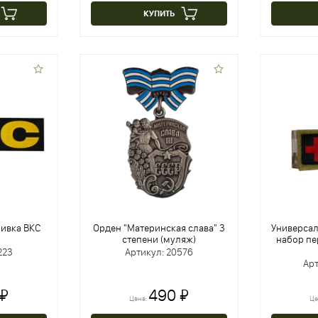
КУПИТЬ
ивка ВКС
Орден "Материнская слава" 3
Универса
степени (муляж)
набор п
223
Артикул: 20576
Арт
 ₽
490 ₽
Цена:
Це