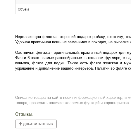
Объем
Нержавеющая фляжка - хороший подарок рыбаку, охотнику, тем
Удобная практичная вещь не заменимая в походах, на рыбалке и
Охотничья фляжка - оригинальный, практичный подарок для му
Фляги бывают самые разнообразные: в кожаном футляре, с на
коньяка, фляга для водки. Также есть фляга женская и муж
украшение и дополнение вашего интерьера. Напитки во фляге с
Описание товара на сайте носит информационный характер, и м
товара, проверять наличие желаемых функций и характеристик.
Отзывы:
ДОБАВИТЬ ОТЗЫВ