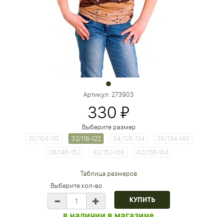
Артикул:
273903
330 ₽
Выберите размер
30/104-110
32/116-122
34/128-134
36/134-140
38/146-152
40/152-158
42/158-164
Таблица размеров
Выберите кол-во
в наличии в магазине