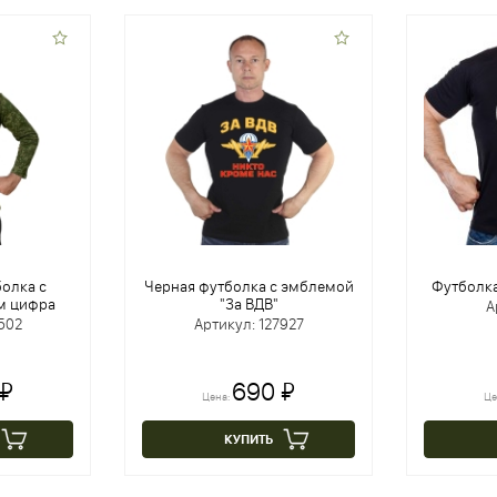
олка с
Черная футболка с эмблемой
Футболка
м цифра
"За ВДВ"
А
502
Артикул: 127927
 ₽
690 ₽
Цена:
Це
КУПИТЬ