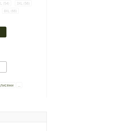
L (54)
3XL (56)
8XL (66)
дписями
...