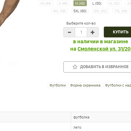
XS (44)
S (46)
M (48)
L (50)
XL (52)
2X
4XL (58)
5XL (60)
6XL (62)
7XL (64)
Выберите кол-во
в наличии в магазине
на
Смоленской ул. 31/20
ДОБАВИТЬ В ИЗБРАННОЕ
Футболки
Форма охранника
Футболки с на
футболка
лето