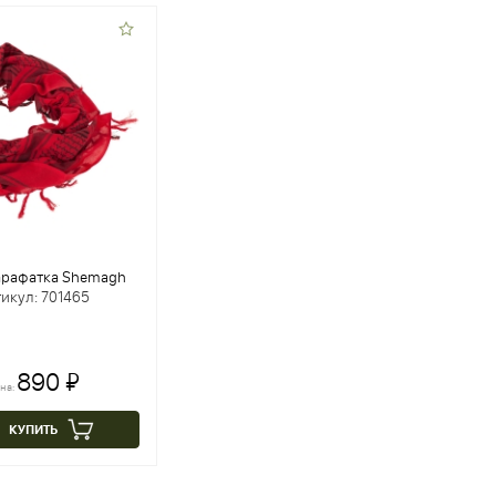
арафатка Shemagh
икул: 701465
890 ₽
на:
КУПИТЬ