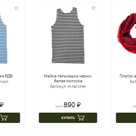
ка ВДВ
Майка-тельняшка черно-
Платок 
белая полоска
l.pol
Арт
Артикул: m.tel.cher
 ₽
890 ₽
Цена:
Це
КУПИТЬ