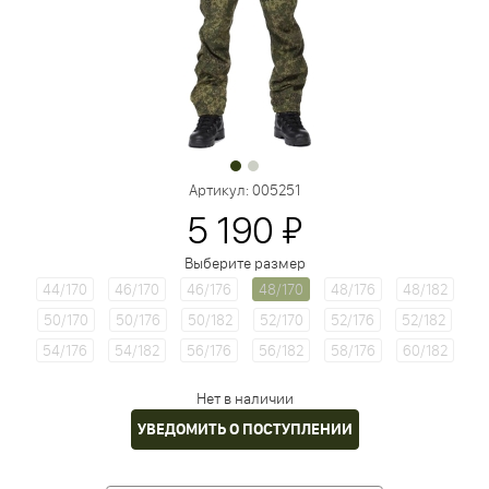
Артикул:
005251
5 190 ₽
Выберите размер
44/170
46/170
46/176
48/170
48/176
48/182
50/170
50/176
50/182
52/170
52/176
52/182
54/176
54/182
56/176
56/182
58/176
60/182
Нет в наличии
УВЕДОМИТЬ О ПОСТУПЛЕНИИ