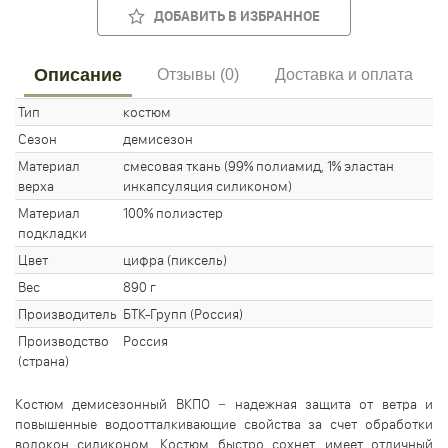
ДОБАВИТЬ В ИЗБРАННОЕ
Описание
Отзывы (0)
Доставка и оплата
Тип
костюм
Сезон
демисезон
Материал
смесовая ткань (99% полиамид, 1% эластан
верха
инкапсуляция силиконом)
Материал
100% полиэстер
подкладки
Цвет
цифра (пиксель)
Вес
890 г
Производитель
БТК-Групп (Россия)
Производство
Россия
(страна)
Костюм демисезонный ВКПО − надежная защита от ветра и
повышенные водоотталкивающие свойства за счет обработки
волокон силиконом. Костюм быстро сохнет, имеет отличный