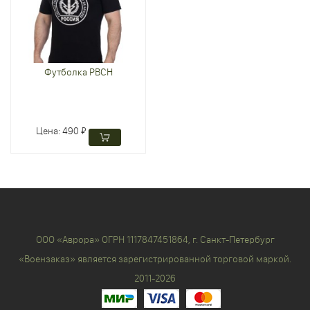
Футболка РВСН
Цена:
490 ₽
ООО «Аврора» ОГРН 1117847451864, г. Санкт-Петербург
«Воензаказ» является зарегистрированной торговой маркой.
2011-2026