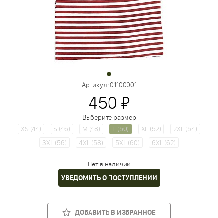
Артикул:
01100001
450 ₽
Выберите размер
XS (44)
S (46)
M (48)
L (50)
XL (52)
2XL (54)
3XL (56)
4XL (58)
5XL (60)
6XL (62)
Нет в наличии
УВЕДОМИТЬ О ПОСТУПЛЕНИИ
ДОБАВИТЬ В ИЗБРАННОЕ