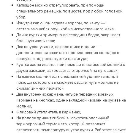
Капюшон можно отрегулировать, при помощи
специального ремешка, по высоте, под любой головной
убор;
Изнутри капюшон отделан ворсом, по канту —
отстегивающейся опушкой из искусственного меха;
Длина куртки примерно до середины бедра, закрывает
большую часть тела;
Два шнурка-утяжки, на воротнике и талии —
дополнительная защита от проникновения холодного
воздуха и подгонка куртки по фигуре;
Куртка застегивается при помощи пластиковой молнии с
двумя замками, закрывается оторочкой на пуговицах;
На язычке молнии есть специальный удлинитель, при
помощи которого вы сможете расстегнуть молнию не
снимая зимних перчаток;
Два внутренних кармана; четыре передних врезных
кармана на кнопках; один накладной карман на рукаве на
молнии;
Флисовый утеплитель в карманах;
На подоле пришит гибкий высокотехнологичный
термохромный термометр, который позволяет
отслеживать температуру внутри куртки. Работает за счет