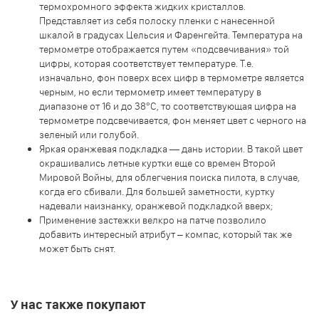
термохромного эффекта жидких кристаллов.
Представляет из себя полоску пленки с нанесенной
шкалой в градусах Цельсия и Фаренгейта. Температура на
термометре отображается путем «подсвечивания» той
цифры, которая соответствует температуре. Т.е.
изначально, фон поверх всех цифр в термометре является
черным, но если термометр имеет температуру в
диапазоне от 16 и до 38°С, то соответствующая цифра на
термометре подсвечивается, фон меняет цвет с черного на
зеленый или голубой.
Яркая оранжевая подкладка — дань истории. В такой цвет
окрашивались летные куртки еще со времен Второй
Мировой Войны, для облегчения поиска пилота, в случае,
когда его сбивали. Для большей заметности, куртку
надевали наизнанку, оранжевой подкладкой вверх;
Применение застежки велкро на патче позволило
добавить интересный атрибут – компас, который так же
может быть снят.
У нас также покупают