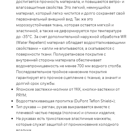
достигается прочность материала, и повышаются ветро- и
влагозащитные свойства. Это легкий, немнущийся
материал, который легко чистится и долго сохраняет свой
первоначальный внешний вид. Так же это
морозоустойчивая ткань, которая остается мягкой и
эластичной, а также не деформируется при температуре
до -35°С. За счет дополнительной наружной обработке WR
(Water Repellent) материал обладает водоотталкивающими
свойствами – капли не впитываются, а скатываются с
поверхности ткани. Полиуретановое покрытие с
внутренней стороны материала обеспечивает
водонепроницаемость не менее 700 мм водного столба.
Последовательное тройное нанесение покрытия
гарантирует его прочное сцепление с тканью, а значит и
долгий срок службы.
Японские застежки-молнии от YKK, кнопки-застежки от
PRYM;
Водоотталкивающая пропитка (DuPont Teflon Shield+);
Тип рукава — реглан, рукав выкраивается вместе с
плечевой частью переда (полочки) и спинки изделия;
На рукавах есть трикотажные эластичные манжеты,
которые служат защитой от проникновения холодного
воздуха;