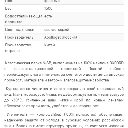
Цвет
красный
Вес
1500 г
Водоотталкивающая
есть
пропитка
Цвет подкладки
светло-серый
Производитель
Apolloget (Россия)
Производство
Китай
(страна)
Классическая парка N-3B, выполненная из 100% нейлона OXFORD
с влагоотталкивающей пропиткой. Тканый нейлон
перпендикулярного плетения, за счет этого достигается высокая
прочность материала и ветро- и влагозащитные свойства.
Куртка легко чистится и долго сохраняет свой первозданный
вид. Ткань морозоустойчива, не деформируется при температуре
до -30°С. Усиленные швы, четкий крой по новым лекалам
обеспечивают прочность, удобство и маневренность.
Утеплитель — холлофайбер (100% полиэстер) обеспечивает
надежную защиту от холода в суровых условиях российской
зимы. Волокна имеют структуру пружины, за счет чего изделия