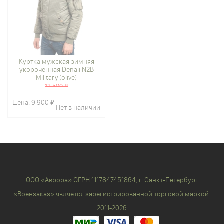
Куртка мужская зимняя
укороченная Denali N2B
Military (olive)
13 500 ₽
Цена:
9 900 ₽
Нет в наличии
ООО «Аврора» ОГРН 1117847451864, г. Санкт-Петербург
«Воензаказ» является зарегистрированной торговой маркой.
2011-2026