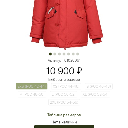
Артикул:
01020061
10 900 ₽
Выберите размер
2XS (РОС 42-44)
XS (РОС 44-46)
S (РОС 46-48)
М (РОС 48-50)
L (РОС 50-52)
XL (РОС 52-54)
2XL (РОС 54-56)
Таблица размеров
Нет в наличии