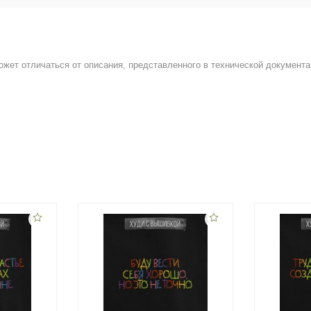
ожет отличаться от описания, представленного в технической документа