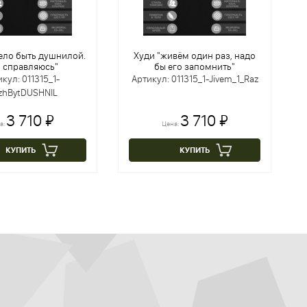
ело быть душнилой.
Худи "живём один раз, надо
я справляюсь"
бы его запомнить"
кул: 011315_1-
Артикул: 011315_1-Jivem_1_Raz
zhBytDUSHNIL
3 710 ₽
3 710 ₽
а:
Цена:
КУПИТЬ
КУПИТЬ