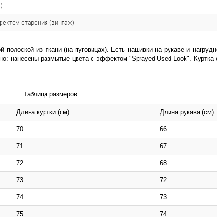
)
фектом старения (винтаж)
 полоской из ткани (на пуговицах). Есть нашивки на рукаве и нагрудн
о: нанесены размытые цвета c эффектом "Sprayed-Used-Look". Куртка с
Таблица размеров.
Длина куртки (см)
Длина рукава (см)
70
66
71
67
72
68
73
72
74
73
75
74