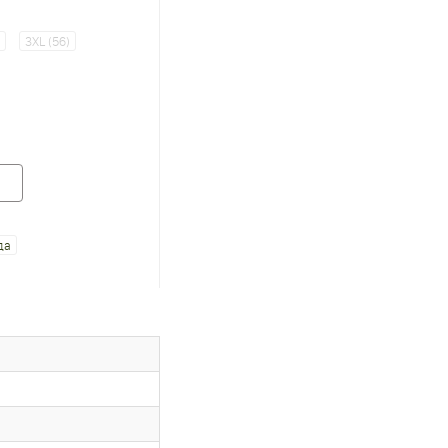
)
3XL (56)
да