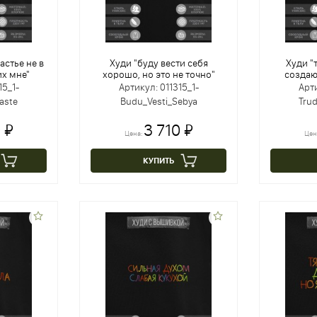
астье не в
Худи "буду вести себя
Худи "
их мне"
хорошо, но это не точно"
создаю
15_1-
Артикул: 011315_1-
Арти
aste
Budu_Vesti_Sebya
Tru
 ₽
3 710 ₽
Цена:
Цен
КУПИТЬ