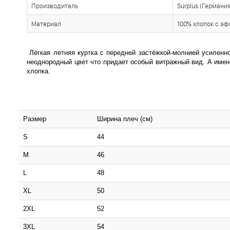
Производитель
Surplus (Германия
Материал
100% хлопок с эф
Лёгкая летняя куртка с передней застёжкой-молнией усиленной
неоднородный цвет что придает особый витражный вид. А именн
хлопка.
Размер
Ширина плеч (см)
S
44
M
46
L
48
XL
50
2XL
52
3XL
54