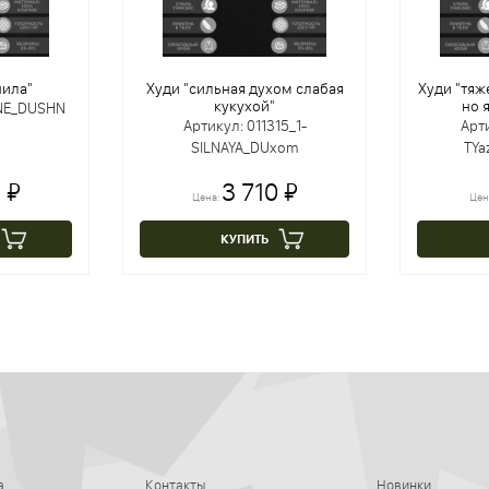
нила"
Худи "сильная духом слабая
Худи "тяж
кукухой"
но 
-NE_DUSHN
Артикул: 011315_1-
Арти
SILNAYA_DUxom
TYa
 ₽
3 710 ₽
Цена:
Цен
КУПИТЬ
а
Контакты
Новинки