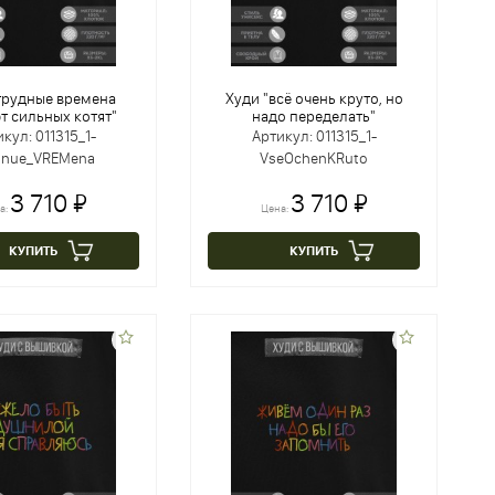
трудные времена
Худи "всё очень круто, но
т сильных котят"
надо переделать"
кул: 011315_1-
Артикул: 011315_1-
dnue_VREMena
VseOchenKRuto
3 710 ₽
3 710 ₽
а:
Цена:
КУПИТЬ
КУПИТЬ