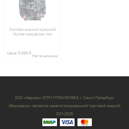
Костюм зимний мужской
Hunter камуфляж лес
Цена:
6 990 ₽
Нет в наличии
ООО «Аврора» ОГРН 1117847451864, г. Санкт-Петербург
«Воензаказ» является зарегистрированной торговой маркой.
2011-2026