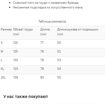
Съемный патч на груди с названием бренда;
Несъемная подкладка из искусственного меха.
Таблица размеров.
Размер
Обхват груди
Длина
Длина рукава от подмышки
(см)
(см)
(см)
S
120
77
50
M
125
78
52
L
130
78
53
XL
135
79
54
2XL
139
80
55
У нас также покупают