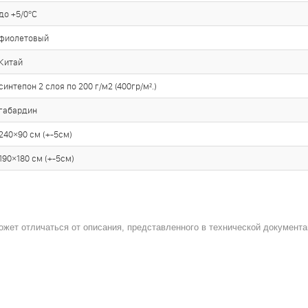
до +5/0°С
фиолетовый
Китай
синтепон 2 слоя по 200 г/м2 (400гр/м².)
габардин
240×90 см (+-5см)
190×180 см (+-5см)
ожет отличаться от описания, представленного в технической документа