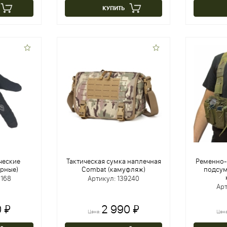
КУПИТЬ
ческие
Тактическая сумка наплечная
Ременно-
ерные)
Combat (камуфляж)
подсум
0168
Артикул: 139240
Арт
 ₽
2 990 ₽
Цена:
Цен