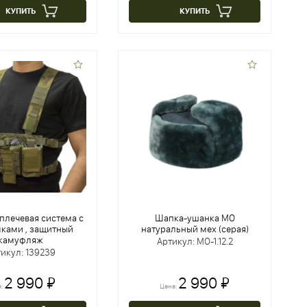
КУПИТЬ
КУПИТЬ
плечевая система с
Шапка-ушанка МО
ками , защитный
натуральный мех (серая)
камуфляж
Артикул: МО-1.12.2
икул: 139239
2 990 ₽
2 990 ₽
а:
Цена: