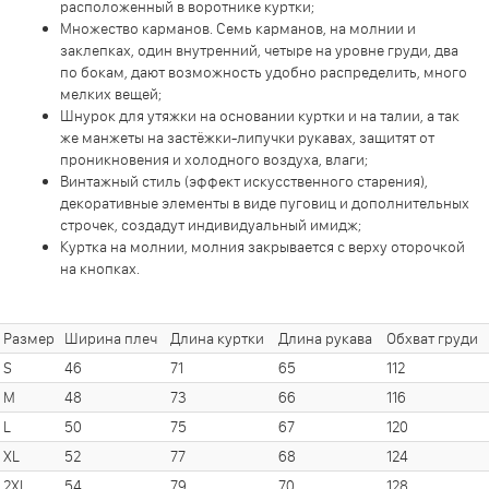
расположенный в воротнике куртки;
Множество карманов. Семь карманов, на молнии и
заклепках, один внутренний, четыре на уровне груди, два
по бокам, дают возможность удобно распределить, много
мелких вещей;
Шнурок для утяжки на основании куртки и на талии, а так
же манжеты на застёжки-липучки рукавах, защитят от
проникновения и холодного воздуха, влаги;
Винтажный стиль (эффект искусственного старения),
декоративные элементы в виде пуговиц и дополнительных
строчек, создадут индивидуальный имидж;
Куртка на молнии, молния закрывается с верху оторочкой
на кнопках.
Размер
Ширина плеч
Длина куртки
Длина рукава
Обхват груди
S
46
71
65
112
M
48
73
66
116
L
50
75
67
120
XL
52
77
68
124
2XL
54
79
70
128