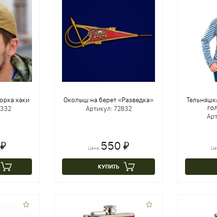
орка хаки
Околыш на берет «Разведка»
Тельняшка
го
-332
Артикул: 72832
Арт
 ₽
550 ₽
Цена:
Це
КУПИТЬ