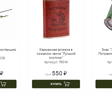
иостанцию
Карманная фляжка в
Знак 
кожаном чехле "Лучший
Пограни
охотник"
538
Артикул: 76014
Ар
 ₽
550 ₽
Цена:
Це
КУПИТЬ