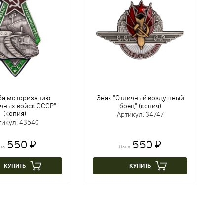
"За моторизацию
Знак "Отличный воздушный
чных войск СССР"
боец" (копия)
(копия)
Артикул: 34747
тикул: 43540
550 ₽
550 ₽
на:
Цена:
КУПИТЬ
КУПИТЬ