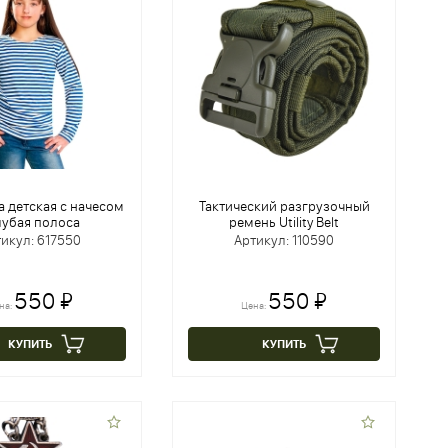
 детская с начесом
Тактический разгрузочный
лубая полоса
ремень Utility Belt
икул: 617550
Артикул: 110590
550 ₽
550 ₽
на:
Цена:
КУПИТЬ
КУПИТЬ