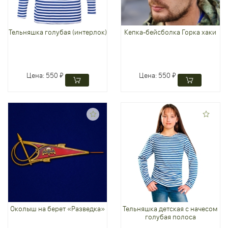
Тельняшка голубая (интерлок)
Кепка-бейсболка Горка хаки
Цена:
550 ₽
Цена:
550 ₽
Околыш на берет «Разведка»
Тельняшка детская с начесом
голубая полоса