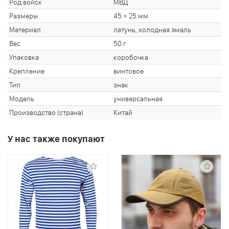
Род войск
МВД
Размеры
45 × 25 мм
Материал
латунь, холодная эмаль
Вес
50 г
Упаковка
коробочка
Крепление
винтовое
Тип
знак
Модель
универсальная
Производство (страна)
Китай
У нас также покупают