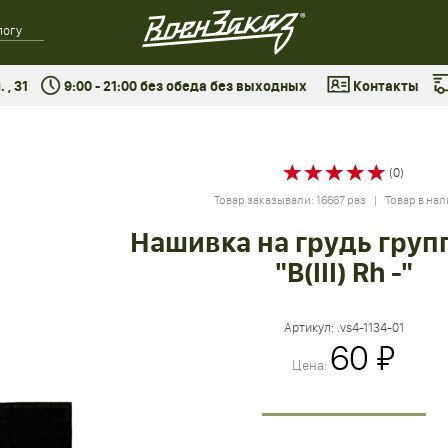
 , 31
9:00 - 21:00 без обеда без выходных
Контакты
(0)
Товар заказывали: 16667 раз | Товар в на
Нашивка на грудь груп
"B(III) Rh -"
Артикул:
.vs4-1134-01
60 ₽
Цена: