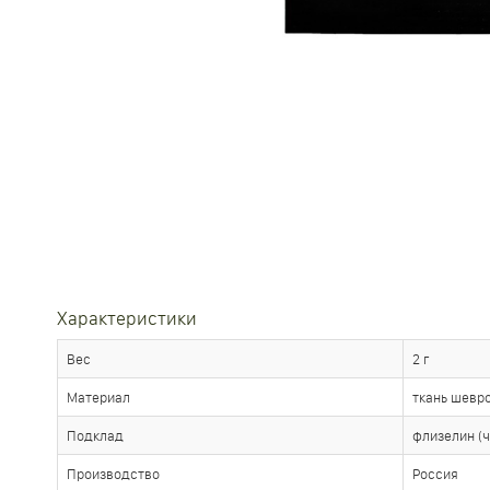
Характеристики
Вес
2 г
Материал
ткань шевро
Подклад
флизелин (
Производство
Россия