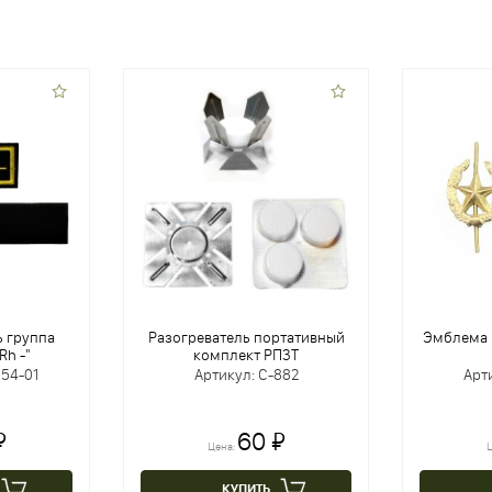
ь группа
Разогреватель портативный
Эмблема 
Rh -"
комплект РП3Т
154-01
Артикул: С-882
Арт
₽
60 ₽
Цена:
Ц
КУПИТЬ