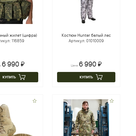
чный жилет (цифра)
Костюм Hunter белый лес
икул: 116859
Артикул: 01010009
6 990 ₽
6 990 ₽
а:
Цена:
КУПИТЬ
КУПИТЬ