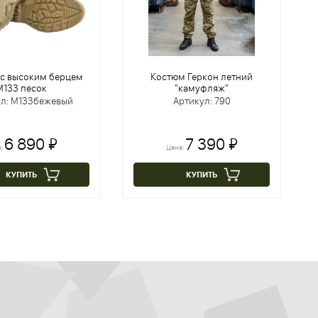
 с высоким берцем
Костюм Геркон летний
M133 песок
"камуфляж"
ул: M133бежевый
Артикул: 790
6 890 ₽
7 390 ₽
а:
Цена:
КУПИТЬ
КУПИТЬ