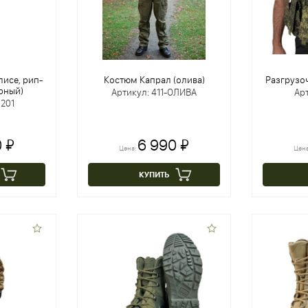
лисе, рип-
Костюм Капрал (олива)
Разгрузо
ёрный)
Артикул: 411-ОЛИВА
Арт
0201
 ₽
6 990 ₽
Цена:
Цен
КУПИТЬ