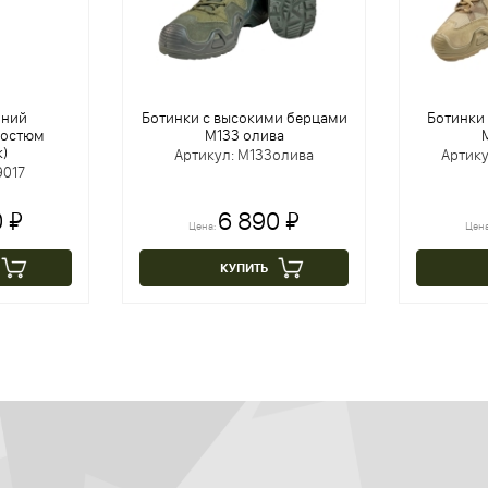
мний
Ботинки с высокими берцами
Ботинки
костюм
M133 олива
)
Артикул: M133олива
Артик
9017
 ₽
6 890 ₽
Цена:
Цен
КУПИТЬ