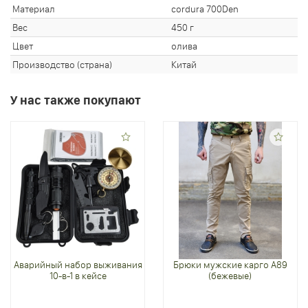
Материал
cordura 700Den
Вес
450 г
Цвет
олива
Производство (страна)
Китай
У нас также покупают
Аварийный набор выживания
Брюки мужские карго А89
10-в-1 в кейсе
(бежевые)