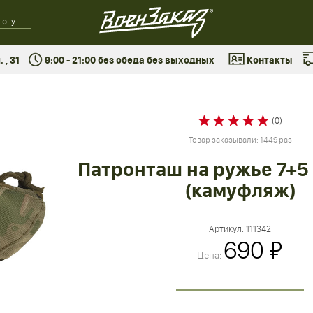
 , 31
9:00 - 21:00 без обеда без выходных
Контакты
(0)
Товар заказывали: 1449 раз
Патронташ на ружье 7+5
(камуфляж)
Артикул:
111342
690 ₽
Цена: