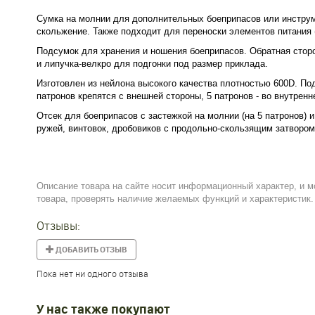
Сумка на молнии для дополнительных боеприпасов или инструме
скольжение. Также подходит для переноски элементов питания 
Подсумок для хранения и ношения боеприпасов. Обратная стор
и липучка-велкро для подгонки под размер приклада.
Изготовлен из нейлона высокого качества плотностью 600D. По
патронов крепятся с внешней стороны, 5 патронов - во внутренн
Отсек для боеприпасов с застежкой на молнии (на 5 патронов)
ружей, винтовок, дробовиков с продольно-скользящим затвором
Описание товара на сайте носит информационный характер, и м
товара, проверять наличие желаемых функций и характеристик.
Отзывы:
ДОБАВИТЬ ОТЗЫВ
Пока нет ни одного отзыва
У нас также покупают