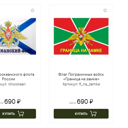
оокеанского флота
Флаг Пограничных войск
России
«Граница на замке»
кул: tihookean
Артикул: fl_na_zamke
690 ₽
690 ₽
на:
Цена:
КУПИТЬ
КУПИТЬ