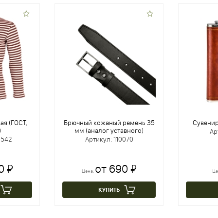
ая (ГОСТ,
Брючный кожаный ремень 35
Сувенир
)
мм (аналог уставного)
Ар
5542
Артикул: 110070
0 ₽
от 690 ₽
Цена:
Це
КУПИТЬ