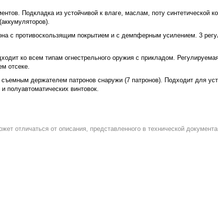
нтов. Подкладка из устойчивой к влаге, маслам, поту синтетической 
(аккумуляторов).
она с противоскользящим покрытием и с демпферным усилением. 3 рег
дходит ко всем типам огнестрельного оружия с прикладом. Регулируемая
ем отсеке.
 и съемным держателем патронов снаружи (7 патронов). Подходит для ус
 и полуавтоматических винтовок.
ожет отличаться от описания, представленного в технической документа