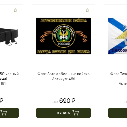
БО черный
Флаг Автомобильные войска
Флаг Тих
зца)
Артикул: 46fl
181
Арти
 ₽
690 ₽
Цена:
Це
КУПИТЬ