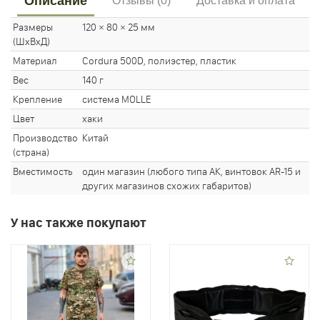
Описание
Отзывы (0)
Доставка и оплата
Размеры
120 × 80 × 25 мм
(ШхВхД)
Материал
Cordura 500D, полиэстер, пластик
Вес
140 г
Крепление
система MOLLE
Цвет
хаки
Производство
Китай
(страна)
Вместимость
один магазин (любого типа АК, винтовок AR-15 и
других магазинов схожих габаритов)
У нас также покупают