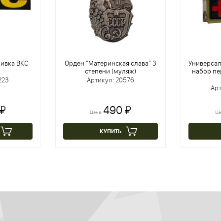
ивка ВКС
Орден "Материнская слава" 3
Универса
степени (муляж)
набор п
223
Артикул: 20576
Арт
 ₽
490 ₽
Цена:
Це
КУПИТЬ