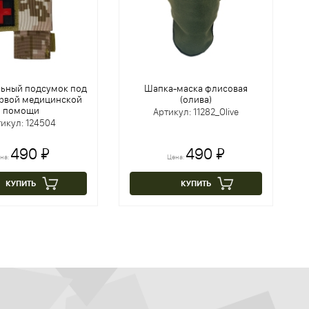
льный подсумок под
Шапка-маска флисовая
ервой медицинской
(олива)
помощи
Артикул: 11282_Olive
икул: 124504
490 ₽
490 ₽
на:
Цена:
КУПИТЬ
КУПИТЬ