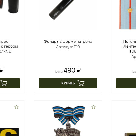
ырех
Фонарь в форме патрона
Погон
 с гербом
Лейте
Артикул: F10
выш
-41KN4
Ар
 ₽
490 ₽
Цена:
Це
КУПИТЬ