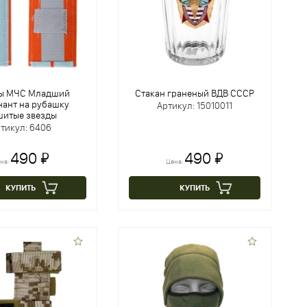
ы МЧС Младший
Стакан граненый ВДВ СССР
нант на рубашку
Артикул: 15010011
итые звезды
тикул: 6406
490 ₽
490 ₽
на:
Цена:
КУПИТЬ
КУПИТЬ