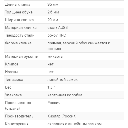
Длина клинка
95 мм
Толщина обуха
2.6 мм
Ширина клинка
20 мм
Материал клинка
сталь AUS8
Твердость стали
55-57 HRC
Форма клинка
прямая, верхний обух снижается к
острию
Материал рукояти
микарта
Клипса
нет
Ножны
нет
Тип замка
линейный замок
Вес
113 г
Упаковка
картонная коробка
Производство
Россия
(страна)
Производитель
Кизляр (Россия)
Конструкция
складная с линейным замком