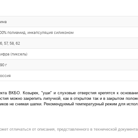
зима
00% полиамид, инкапсуляция силиконом
6, 57, 58, 62
ифра (пиксель)
90 г
оссия
екта ВКБО. Козырек, "уши" и слуховые отверстия крепятся к основан
тия можно закрепить липучкой, как в открытом так и в закрытом полож
иков не снимая шапки. Рекомендуемый температурный режим для использ
ожет отличаться от описания, представленного в технической документа