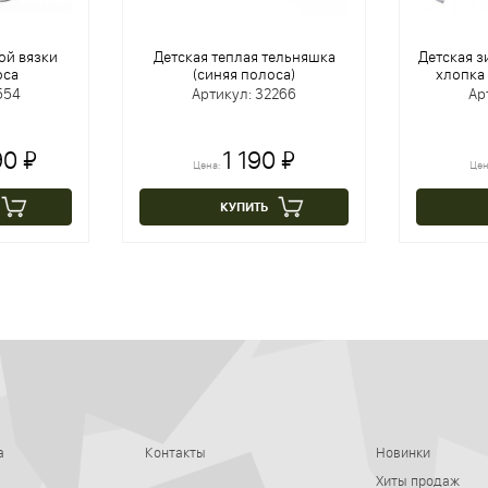
ой вязки
Детская теплая тельняшка
Детская з
оса
(синяя полоса)
хлопка 
554
Артикул: 32266
Ар
90 ₽
1 190 ₽
Цена:
Цен
КУПИТЬ
а
Контакты
Новинки
Хиты продаж