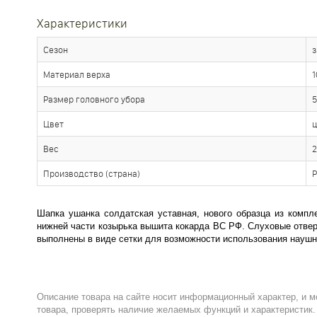
Характеристики
Сезон
Материал верха
1
Размер головного убора
5
Цвет
ц
Вес
2
Производство (страна)
Р
Шапка ушанка солдатская уставная, нового образца из компл
нижней части козырька вышита кокарда ВС РФ. Слуховые отверс
выполнены в виде сетки для возможности использования наушн
Описание товара на сайте носит информационный характер, и м
товара, проверять наличие желаемых функций и характеристик.