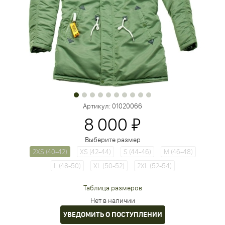
Артикул:
01020066
8 000 ₽
Выберите размер
2XS (40-42)
XS (42-44)
S (44-46)
M (46-48)
L (48-50)
XL (50-52)
2XL (52-54)
Таблица размеров
Нет в наличии
УВЕДОМИТЬ О ПОСТУПЛЕНИИ