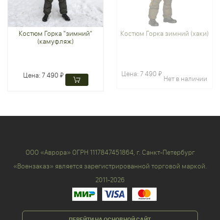
Костюм Горка "зимний"
Костюм Горка зимний (хаки)
(камуфляж)
Цена:
7 490 ₽
Цена:
7 490 ₽
Нет в наличии
ООО «Аврора» ОГРН 1117847451864, г. Санкт-Петербург
«Воензаказ» является зарегистрированной торговой маркой.
2011-2026
ПЕРЕЙТИ НА ОСНОВНОЙ САЙТ