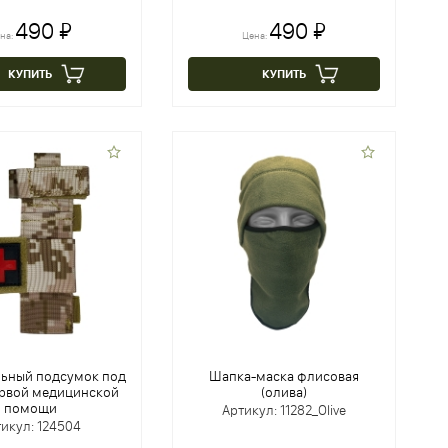
490 ₽
490 ₽
на:
Цена:
КУПИТЬ
КУПИТЬ
льный подсумок под
Шапка-маска флисовая
ервой медицинской
(олива)
помощи
Артикул: 11282_Olive
икул: 124504