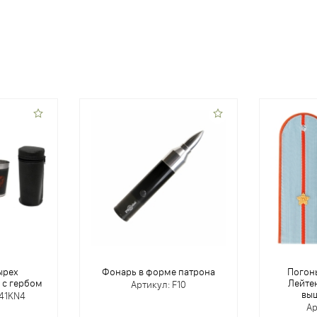
ырех
Фонарь в форме патрона
Погон
 с гербом
Лейте
Артикул: F10
выш
-41KN4
Ар