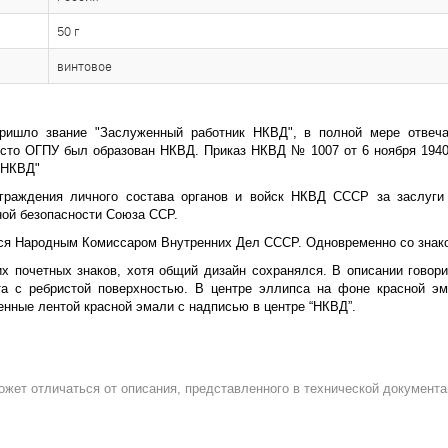
50 г
винтовое
пришло звание "Заслуженный работник НКВД", в полной мере отве
место ОГПУ был образован НКВД. Приказ НКВД № 1007 от 6 ноября 1940
 НКВД"
граждения личного состава органов и войск НКВД СССР за заслуги
ной безопасности Союза ССР.
ся Народным Комиссаром Внутренних Дел СССР. Одновременно со знако
х почетных знаков, хотя общий дизайн сохранялся. В описании говор
а с ребристой поверхностью. В центре эллипса на фоне красной э
енные лентой красной эмали с надписью в центре “НКВД”.
ожет отличаться от описания, представленного в технической документа