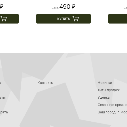
 ₽
490 ₽
Цена:
Це
КУПИТЬ
а
Контакты
Новинки
Хиты продаж
аты
Уценка
Сезонные предл
врата
Ваш город:
г. Мо