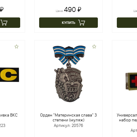
 ₽
490 ₽
Цена:
Це
КУПИТЬ
ивка ВКС
Орден "Материнская слава" 3
Универса
степени (муляж)
набор п
223
Артикул: 20576
Арт