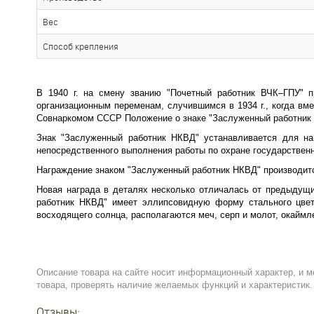
Вес
Способ крепления
В 1940 г. на смену званию "Почетный работник ВЧК–ГПУ" 
организационным переменам, случившимся в 1934 г., когда в
Совнаркомом СССР Положение о знаке "Заслуженный работник
Знак "Заслуженный работник НКВД" устанавливается для на
непосредственного выполнения работы по охране государствен
Награждение знаком "Заслуженный работник НКВД" производит
Новая награда в деталях несколько отличалась от предыдущи
работник НКВД" имеет эллипсовидную форму стального цвет
восходящего солнца, располагаются меч, серп и молот, окаймл
Описание товара на сайте носит информационный характер, и м
товара, проверять наличие желаемых функций и характеристик.
Отзывы: