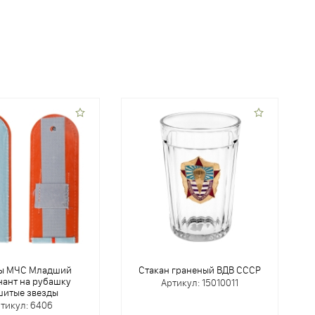
ы МЧС Младший
Стакан граненый ВДВ СССР
нант на рубашку
Артикул: 15010011
итые звезды
тикул: 6406