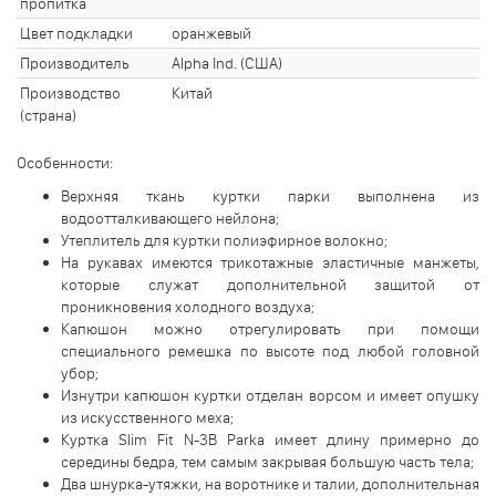
пропитка
Цвет подкладки
оранжевый
Производитель
Alpha Ind. (США)
Производство
Китай
(страна)
Особенности:
Верхняя ткань куртки парки выполнена из
водоотталкивающего нейлона;
Утеплитель для куртки полиэфирное волокно;
На рукавах имеются трикотажные эластичные манжеты,
которые служат дополнительной защитой от
проникновения холодного воздуха;
Капюшон можно отрегулировать при помощи
специального ремешка по высоте под любой головной
убор;
Изнутри капюшон куртки отделан ворсом и имеет опушку
из искусственного меха;
Куртка Slim Fit N-3B Parka имеет длину примерно до
середины бедра, тем самым закрывая большую часть тела;
Два шнурка-утяжки, на воротнике и талии, дополнительная