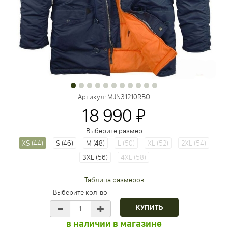
Артикул:
MJN31210RBO
18 990 ₽
Выберите размер
XS (44)
S (46)
M (48)
L (50)
XL (52)
2XL (54)
3XL (56)
4XL (58)
Таблица размеров
Выберите кол-во
в наличии в магазине