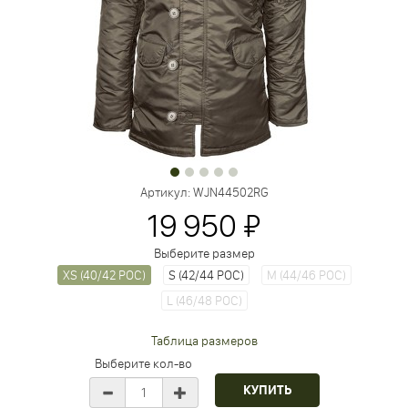
Артикул:
WJN44502RG
19 950 ₽
Выберите размер
XS (40/42 РОС)
S (42/44 РОС)
M (44/46 РОС)
L (46/48 РОС)
Таблица размеров
Выберите кол-во