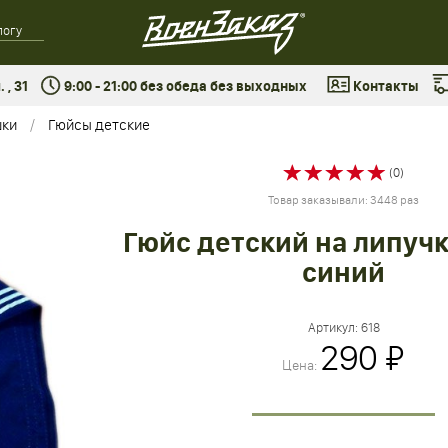
 , 31
9:00 - 21:00 без обеда без выходных
Контакты
шки
Гюйсы детские
(0)
Товар заказывали: 3448 раз
Гюйс детский на липучк
синий
Артикул:
618
290 ₽
Цена: