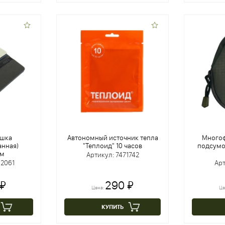
ушка
Автономный источник тепла
Много
нная)
"Теплоид" 10 часов
подсумо
см
Артикул: 7471742
02061
Арт
 ₽
290 ₽
Цена:
Це
КУПИТЬ