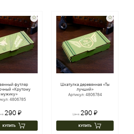
вянный футляр
Шкатулка деревянная «Ты
очный «Крутому
лучший»
мужику»
Артикул: 4806784
икул: 4806785
290 ₽
290 ₽
на:
Цена:
КУПИТЬ
КУПИТЬ