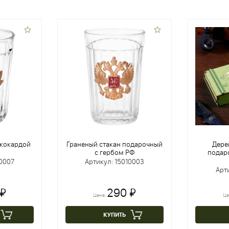
 кокардой
Граненый стакан подарочный
Дере
с гербом РФ
подар
10007
Артикул: 15010003
Арт
 ₽
290 ₽
Цена:
Це
КУПИТЬ