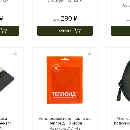
10007
Артикул: 15010003
Арт
 ₽
290 ₽
Цена:
Це
КУПИТЬ
ушка
Автономный источник тепла
Много
нная)
"Теплоид" 10 часов
подсумо
см
Артикул: 7471742