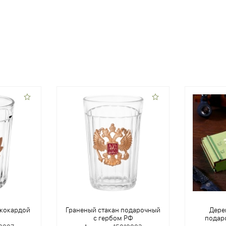
 кокардой
Граненый стакан подарочный
Дере
с гербом РФ
подар