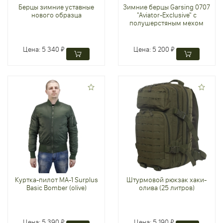
Берцы зимние уставные
Зимние берцы Garsing 0707
нового образца
"Aviator-Exclusive" с
полушерстяным мехом
Цена:
5 340 ₽
Цена:
5 200 ₽
Куртка-пилот MA-1 Surplus
Штурмовой рюкзак хаки-
Basic Bomber (olive)
олива (25 литров)
Цена:
5 390 ₽
Цена:
5 190 ₽