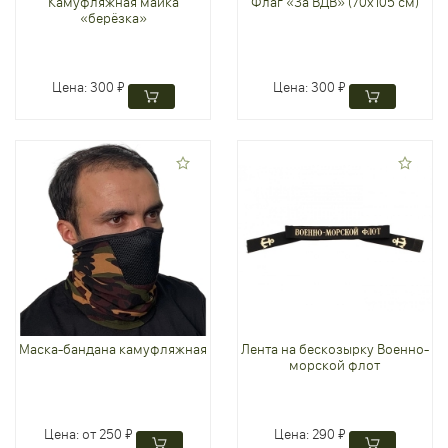
Камуфляжная майка
Флаг «За ВДВ» (70х105 см)
«берёзка»
Цена:
300 ₽
Цена:
300 ₽
Маска-бандана камуфляжная
Лента на бескозырку Военно-
морской флот
Цена:
от 250 ₽
Цена:
290 ₽