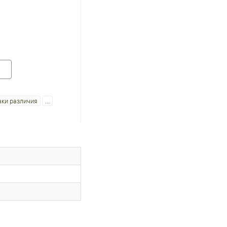
аки различия
...