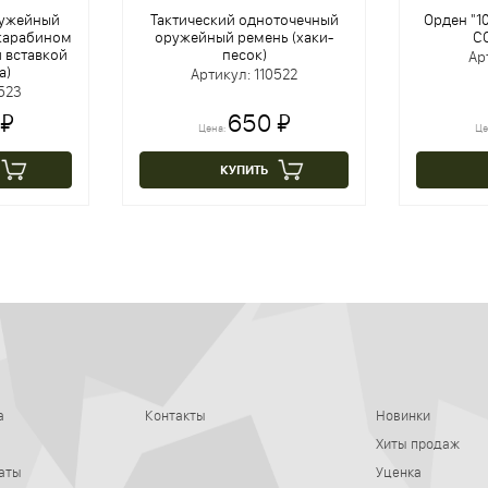
ружейный
Тактический одноточечный
Орден "1
карабином
оружейный ремень (хаки-
СС
 вставкой
песок)
Ар
а)
Артикул: 110522
523
 ₽
650 ₽
Цена:
Це
КУПИТЬ
а
Контакты
Новинки
Хиты продаж
аты
Уценка