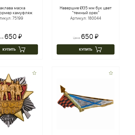
аклава маска
Навершие Ø35 мм бук цвет
ормер камуфляж
"темный орех"
тикул: 75199
Артикул: 180044
650 ₽
650 ₽
на:
Цена:
КУПИТЬ
КУПИТЬ