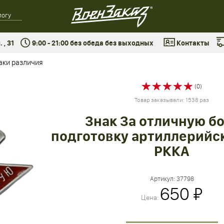
 , 31
9:00 - 21:00 без обеда без выходных
Контакты
аки различия
(0)
Товар заказывали: 1538 раз
Знак За отличную б
подготовку артиллерийс
РККА
Артикул:
37798
650 ₽
Цена: