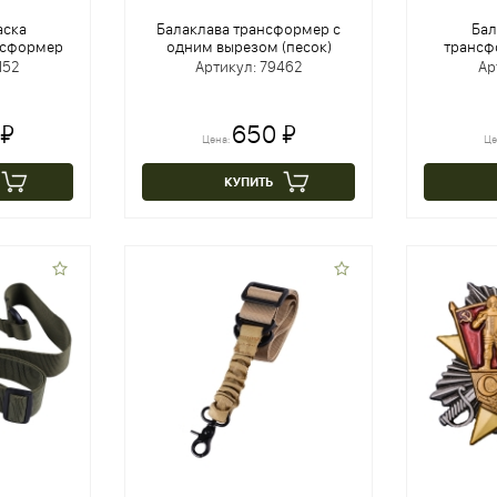
аска
Балаклава трансформер с
Бал
нсформер
одним вырезом (песок)
трансф
152
Артикул: 79462
Ар
 ₽
650 ₽
Цена:
Це
КУПИТЬ